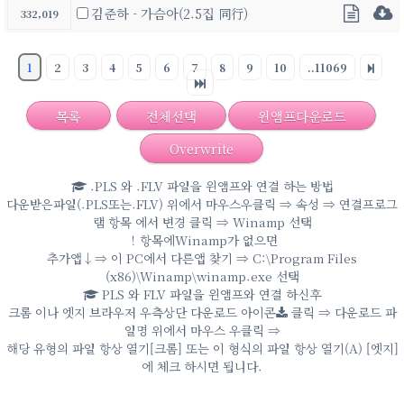
김준하 - 가슴아(2.5집 同行)
332,019
1
2
3
4
5
6
7
8
9
10
..11069
목록
전체선택
윈앰프다운로드
Overwrite
.PLS 와 .FLV 파일을 윈앰프와 연결 하는 방법
다운받은파일(.PLS또는.FLV) 위에서 마우스우클릭 ⇒ 속성 ⇒ 연결프로그
램 항목 에서 변경 클릭 ⇒ Winamp 선택
！항목에Winamp가 없으면
추가앱↓⇒ 이 PC에서 다른앱 찾기 ⇒ C:\Program Files
(x86)\Winamp\winamp.exe 선택
PLS 와 FLV 파일을 윈앰프와 연결 하신후
크롬 이나 엣지 브라우저 우측상단 다운로드 아이콘
클릭 ⇒ 다운로드 파
일명 위에서 마우스 우클릭 ⇒
해당 유형의 파일 항상 열기[크롬] 또는 이 형식의 파일 항상 열기(A) [엣지]
에 체크 하시면 됩니다.