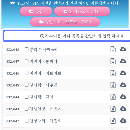
.PLS 와 .FLV 파일을 윈앰프와 연결 하시면 자동재생 됩니다.
종합
인기가요＼KPOP
성인가요＼트로트＼7080
뽕짝 대사메들리
332,048
지원이 - 쿵짜라
332,047
지원이 - 여보여보
332,046
첫사랑 - 서주경
332,045
첫사랑 - 김양
332,044
천생연분 - 유민지
332,043
천상재회 - 최진희
332,042