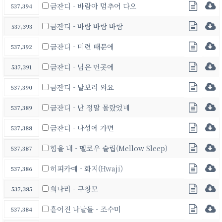
금잔디 - 바람아 멈추어 다오
537,394
금잔디 - 바람 바람 바람
537,393
금잔디 - 미련 때문에
537,392
금잔디 - 님은 먼곳에
537,391
금잔디 - 날보러 와요
537,390
금잔디 - 난 정말 몰랐었네
537,389
금잔디 - 나성에 가면
537,388
힘을 내 - 멜로우 슬립(Mellow Sleep)
537,387
히피카예 - 화지(Hwaji)
537,386
희나리 - 구창모
537,385
흩어진 나날들 - 조수미
537,384