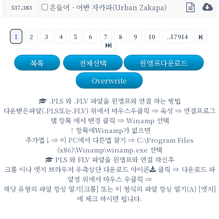
흔들어 - 어반 자카파(Urban Zakapa)
537,383
1
2
3
4
5
6
7
8
9
10
..17914
목록
전체선택
윈앰프다운로드
Overwrite
.PLS 와 .FLV 파일을 윈앰프와 연결 하는 방법
다운받은파일(.PLS또는.FLV) 위에서 마우스우클릭 ⇒ 속성 ⇒ 연결프로그
램 항목 에서 변경 클릭 ⇒ Winamp 선택
！항목에Winamp가 없으면
추가앱↓⇒ 이 PC에서 다른앱 찾기 ⇒ C:\Program Files
(x86)\Winamp\winamp.exe 선택
PLS 와 FLV 파일을 윈앰프와 연결 하신후
크롬 이나 엣지 브라우저 우측상단 다운로드 아이콘
클릭 ⇒ 다운로드 파
일명 위에서 마우스 우클릭 ⇒
해당 유형의 파일 항상 열기[크롬] 또는 이 형식의 파일 항상 열기(A) [엣지]
에 체크 하시면 됩니다.