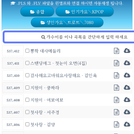
.PLS 와 .FLV 파일을 윈앰프와 연결 하시면 자동재생 됩니다.
종합
인기가요＼KPOP
성인가요＼트로트＼7080
뽕짝 대사메들리
537,412
스탠딩에그 - 첫눈이 오면(4집)
537,411
감사해요고마워요사랑해요 - 김인옥
537,410
지원이 - 쿵짜라
537,409
지원이 - 여보여보
537,408
첫사랑 - 서주경
537,407
첫사랑 - 김양
537,406