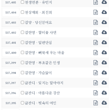
천생연분 - 유민지
537,405
천상재회 - 최진희
537,404
김양 - 당신믿어요
537,403
김란영 - 할미꽃 사연
537,402
김란영 - 일편단심
537,401
김란영 - 뻐꾹새 우는 마을
537,400
김란영 - 부초같은 인생
537,399
김란영 - 가슴앓이
537,398
금잔디 - 잊지는 말아야지
537,397
금잔디 - 아름다운 강산
537,396
금잔디 - 빗속의 여인
537,395