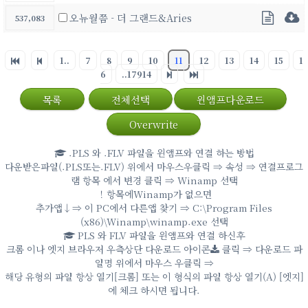
오뉴월쯤 - 더 그랜드&Aries
537,083
1..
7
8
9
10
11
12
13
14
15
1
6
..17914
목록
전체선택
윈앰프다운로드
Overwrite
.PLS 와 .FLV 파일을 윈앰프와 연결 하는 방법
다운받은파일(.PLS또는.FLV) 위에서 마우스우클릭 ⇒ 속성 ⇒ 연결프로그
램 항목 에서 변경 클릭 ⇒ Winamp 선택
！항목에Winamp가 없으면
추가앱↓⇒ 이 PC에서 다른앱 찾기 ⇒ C:\Program Files
(x86)\Winamp\winamp.exe 선택
PLS 와 FLV 파일을 윈앰프와 연결 하신후
크롬 이나 엣지 브라우저 우측상단 다운로드 아이콘
클릭 ⇒ 다운로드 파
일명 위에서 마우스 우클릭 ⇒
해당 유형의 파일 항상 열기[크롬] 또는 이 형식의 파일 항상 열기(A) [엣지]
에 체크 하시면 됩니다.