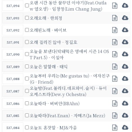
오랜 시간 동안 꿈꾸던 이야기(Feat.Outla
537,094
w 염오성) - 임창정(Lim Chang Jung)
오래오래 - 한희정
537,093
오래된노래 - 바이브
537,092
오래 걸리진 않아 - 정길호
537,091
오늘을 보낸다(막돼먹은 영애씨 시즌 14 OS
537,090
T Part.5) - 이설아
오늘은 말할래 - 태익
537,089
오늘부터 우리는(Me gustas tu) - 여자친구
537,088
(G - Friend)
오늘밤(Feat.몰리디.데프와이.슬지) - 듀이
537,087
오케스트라(Dew.y Ochestra)
오늘따라 - 비비안(BBAhn)
537,086
오늘따라(Feat.Enan) - 자메즈(Ja Mezz)
537,085
오늘도 혼잣말 - MJ&가음
537,084