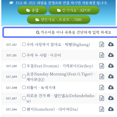
.PLS 와 .FLV 파일을 윈앰프와 연결 하시면 자동재생 됩니다.
종합
인기가요＼KPOP
성인가요＼트로트＼7080
우리 사랑하지 말아요 - 빅뱅(Bigbang)
537,112
우리 두 사람 - 이은미
537,111
우결(feat.Fromm) - 기리보이(Giriboy)
537,110
요즘(Sunday Morning)(feat.G.Tiger) -
537,109
제이큐(JQ)
외톨이 - 녹색지대
537,108
외로운 건가 봐 - 뎁인뎁쇼(Debindebsho
537,107
w)
왠지(Somehow) - 다이아(Dia)
537,106