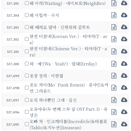
왜 이리(Waiting) - 네이브로(NeighBro)
537,105
왜 이럴까 - 수지
537,104
왜 때려요 엄마 - 신현희와 김루트
537,103
완전 미쳤네(Korean Ver.) - 티아라(T - ar
537,102
a)
완전 미쳤네(Chinese Ver.) - 티아라(T - a
537,101
ra)
와 - 예!(Wa - Yeah!) - 얼돼(Errday)
537,100
옷장 정리 - 이한철
537,099
온도 차이(Mo` Funk Remix) - 문샤인&커
537,098
먼 그라운드
오직 하나뿐인 그대 - 심신
537,097
오유야유(두 번째 스무 살 OST Part.3) - 유
537,096
성은
오빠 차 - 인크레더블(Incredivle)&타블로
537,095
(Tablo)&지누션(Jinusean)