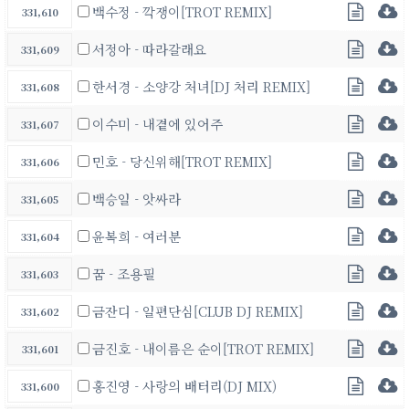
백수정 - 깍쟁이[TROT REMIX]
331,610
서정아 - 따라갈래요
331,609
한서경 - 소양강 처녀[DJ 처리 REMIX]
331,608
이수미 - 내곁에 있어주
331,607
민호 - 당신위해[TROT REMIX]
331,606
백승일 - 앗싸라
331,605
윤복희 - 여러분
331,604
꿈 - 조용필
331,603
금잔디 - 일편단심[CLUB DJ REMIX]
331,602
금진호 - 내이름은 순이[TROT REMIX]
331,601
홍진영 - 사랑의 배터리(DJ MIX)
331,600