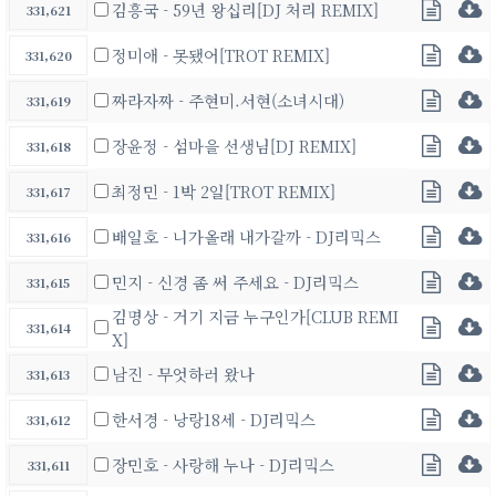
김흥국 - 59년 왕십리[DJ 처리 REMIX]
331,621
정미애 - 못됐어[TROT REMIX]
331,620
짜라자짜 - 주현미.서현(소녀시대)
331,619
장윤정 - 섬마을 선생님[DJ REMIX]
331,618
최정민 - 1박 2일[TROT REMIX]
331,617
배일호 - 니가올래 내가갈까 - DJ리믹스
331,616
민지 - 신경 좀 써 주세요 - DJ리믹스
331,615
김명상 - 거기 지금 누구인가[CLUB REMI
331,614
X]
남진 - 무엇하러 왔나
331,613
한서경 - 낭랑18세 - DJ리믹스
331,612
장민호 - 사랑해 누나 - DJ리믹스
331,611