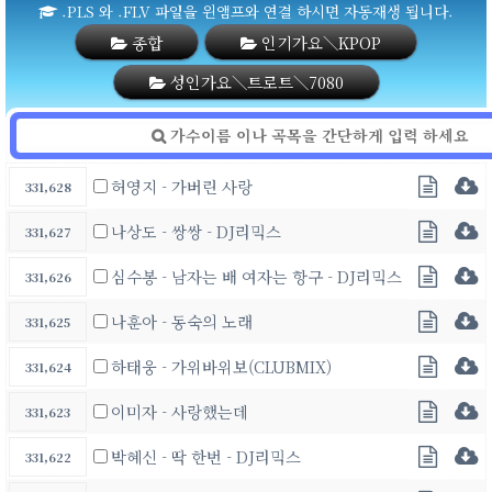
.PLS 와 .FLV 파일을 윈앰프와 연결 하시면 자동재생 됩니다.
종합
인기가요＼KPOP
성인가요＼트로트＼7080
허영지 - 가버린 사랑
331,628
나상도 - 쌍쌍 - DJ리믹스
331,627
심수봉 - 남자는 배 여자는 항구 - DJ리믹스
331,626
나훈아 - 동숙의 노래
331,625
하태웅 - 가위바위보(CLUBMIX)
331,624
이미자 - 사랑했는데
331,623
박혜신 - 딱 한번 - DJ리믹스
331,622