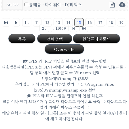
윤태규 - 마이웨이 - DJ리믹스
331,599
1..
11
12
13
14
15
16
17
18
19
20
..11069
목록
전체선택
윈앰프다운로드
Overwrite
.PLS 와 .FLV 파일을 윈앰프와 연결 하는 방법
다운받은파일(.PLS또는.FLV) 위에서 마우스우클릭 ⇒ 속성 ⇒ 연결프로그
램 항목 에서 변경 클릭 ⇒ Winamp 선택
！항목에Winamp가 없으면
추가앱↓⇒ 이 PC에서 다른앱 찾기 ⇒ C:\Program Files
(x86)\Winamp\winamp.exe 선택
PLS 와 FLV 파일을 윈앰프와 연결 하신후
크롬 이나 엣지 브라우저 우측상단 다운로드 아이콘
클릭 ⇒ 다운로드 파
일명 위에서 마우스 우클릭 ⇒
해당 유형의 파일 항상 열기[크롬] 또는 이 형식의 파일 항상 열기(A) [엣지]
에 체크 하시면 됩니다.