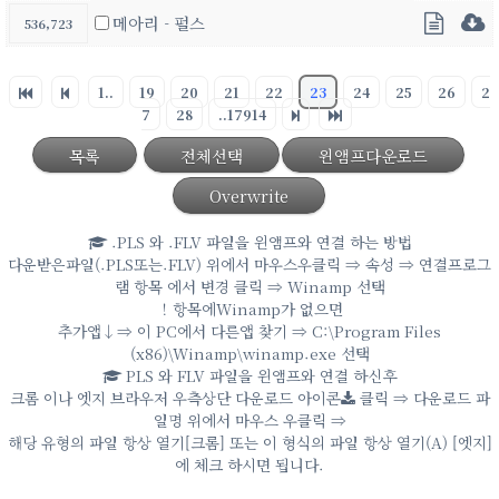
메아리 - 펄스
536,723
1..
19
20
21
22
23
24
25
26
2
7
28
..17914
목록
전체선택
윈앰프다운로드
Overwrite
.PLS 와 .FLV 파일을 윈앰프와 연결 하는 방법
다운받은파일(.PLS또는.FLV) 위에서 마우스우클릭 ⇒ 속성 ⇒ 연결프로그
램 항목 에서 변경 클릭 ⇒ Winamp 선택
！항목에Winamp가 없으면
추가앱↓⇒ 이 PC에서 다른앱 찾기 ⇒ C:\Program Files
(x86)\Winamp\winamp.exe 선택
PLS 와 FLV 파일을 윈앰프와 연결 하신후
크롬 이나 엣지 브라우저 우측상단 다운로드 아이콘
클릭 ⇒ 다운로드 파
일명 위에서 마우스 우클릭 ⇒
해당 유형의 파일 항상 열기[크롬] 또는 이 형식의 파일 항상 열기(A) [엣지]
에 체크 하시면 됩니다.