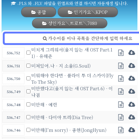
.PLS 와 .FLV 파일을 윈앰프와 연결 하시면 자동재생 됩니다.
종합
인기가요＼KPOP
성인가요＼트로트＼7080
미치게 그리워서(울지 않는 새 OST Part.1
536,752
1) - 유해준
미쳐있어.나 - 지 소울(G.Soul)
536,751
미워해야 한다면 - 플라이 투 더 스카이(Fly
536,750
To The Sky)
미안했다고(울지 않는 새 OST Part.6) - 이
536,749
나겸
미안해 - 예린
536,748
미안해 - 다이아 트리(Dia Tree)
536,747
미안해(I’m sorry) - 종현(JongHyun)
536,746