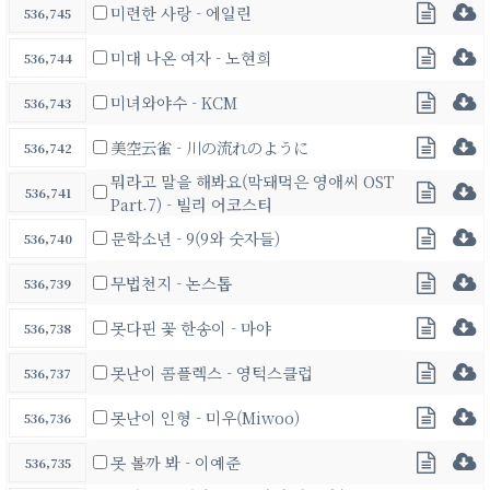
미련한 사랑 - 에일린
536,745
미대 나온 여자 - 노현희
536,744
미녀와야수 - KCM
536,743
美空云雀 - 川の流れのように
536,742
뭐라고 말을 해봐요(막돼먹은 영애씨 OST
536,741
Part.7) - 빌리 어코스티
문학소년 - 9(9와 숫자들)
536,740
무법천지 - 논스톱
536,739
못다핀 꽃 한송이 - 마야
536,738
못난이 콤플렉스 - 영턱스클럽
536,737
못난이 인형 - 미우(Miwoo)
536,736
못 볼까 봐 - 이예준
536,735