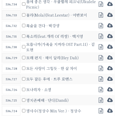
몸에 좋은 생각 - 우쿨렐레 피크닉(Ukulele
536,734
Picnic)
몰라(Mola)(Feat.Leestar) - 어반보이
536,733
목숨을 건다 - 박강성
536,732
목소리(feat.개리 Of 리쌍) - 백지영
536,731
모릅니까(가족을 지켜라 OST Part.11) - 김
536,730
도현
모래 편지 - 헤이 달리(Hey Dali)
536,729
모든 사랑이 그렇듯 - 한 살 차이
536,728
모두 잠든 후에 - 트루 로맨스
536,727
모나리자 - 소명
536,726
명치존쎄때 - 단디(Dandi)
536,725
명사수(정상수 Mix Ver.) - 정상수
536,724