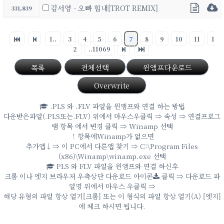
김서영 - 오빠 힘내[TROT REMIX]
331,839
1..
3
4
5
6
7
8
9
10
11
1
2
..11069
목록
전체선택
윈앰프다운로드
Overwrite
.PLS 와 .FLV 파일을 윈앰프와 연결 하는 방법
다운받은파일(.PLS또는.FLV) 위에서 마우스우클릭 ⇒ 속성 ⇒ 연결프로그
램 항목 에서 변경 클릭 ⇒ Winamp 선택
！항목에Winamp가 없으면
추가앱↓⇒ 이 PC에서 다른앱 찾기 ⇒ C:\Program Files
(x86)\Winamp\winamp.exe 선택
PLS 와 FLV 파일을 윈앰프와 연결 하신후
크롬 이나 엣지 브라우저 우측상단 다운로드 아이콘
클릭 ⇒ 다운로드 파
일명 위에서 마우스 우클릭 ⇒
해당 유형의 파일 항상 열기[크롬] 또는 이 형식의 파일 항상 열기(A) [엣지]
에 체크 하시면 됩니다.