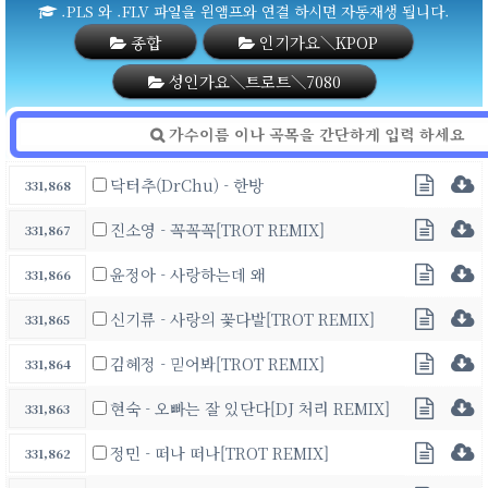
.PLS 와 .FLV 파일을 윈앰프와 연결 하시면 자동재생 됩니다.
종합
인기가요＼KPOP
성인가요＼트로트＼7080
닥터추(DrChu) - 한방
331,868
진소영 - 꼭꼭꼭[TROT REMIX]
331,867
윤정아 - 사랑하는데 왜
331,866
신기류 - 사랑의 꽃다발[TROT REMIX]
331,865
김혜정 - 믿어봐[TROT REMIX]
331,864
현숙 - 오빠는 잘 있단다[DJ 처리 REMIX]
331,863
정민 - 떠나 떠나[TROT REMIX]
331,862