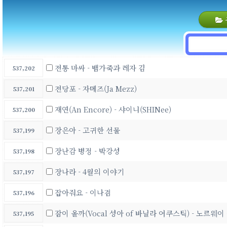
전통 마싸 - 뱀가죽과 레자 김
537,202
전당포 - 자메즈(Ja Mezz)
537,201
재연(An Encore) - 샤이니(SHINee)
537,200
장은아 - 고귀한 선물
537,199
장난감 병정 - 박강성
537,198
장나라 - 4월의 이야기
537,197
잡아줘요 - 이나겸
537,196
잠이 올까(Vocal 성아 of 바닐라 어쿠스틱) - 노르웨이
537,195