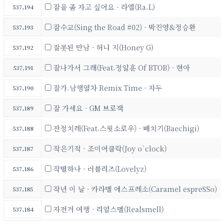
잠을 좀 자고 싶어요 - 라엘(Ra.L)
537,194
잠수교(Sing the Road #02) - 박진영&정승환
537,193
잘못된 만남 - 허니 지(Honey G)
537,192
잘나가서 그래(Feat.정일훈 Of BTOB) - 현아
537,191
잘가.남행열차 Remix Time - 자두
537,190
잘 가세요 - GM 브로잭
537,189
잔정치레(Feat.스윗소로우) - 배치기(Baechigi)
537,188
작은기적 - 조이어클락(Joy o`clock)
537,187
작별하나 - 러블리즈(Lovelyz)
537,186
작년 이 날 - 카라멜 에스프레소(Caramel espreSSo)
537,185
자전거 여행 - 리얼스멜(Realsmell)
537,184