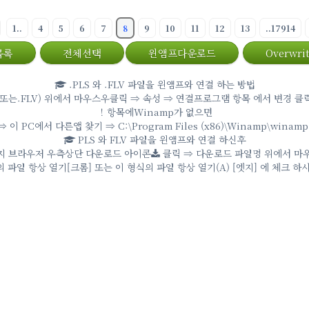
1..
4
5
6
7
8
9
10
11
12
13
..17914
목록
전체선택
윈앰프다운로드
Overwrit
.PLS 와 .FLV 파일을 윈앰프와 연결 하는 방법
또는.FLV) 위에서 마우스우클릭 ⇒ 속성 ⇒ 연결프로그램 항목 에서 변경 클릭
！항목에Winamp가 없으면
이 PC에서 다른앱 찾기 ⇒ C:\Program Files (x86)\Winamp\winamp
PLS 와 FLV 파일을 윈앰프와 연결 하신후
지 브라우저 우측상단 다운로드 아이콘
클릭 ⇒ 다운로드 파일명 위에서 마
 파일 항상 열기[크롬] 또는 이 형식의 파일 항상 열기(A) [엣지] 에 체크 하