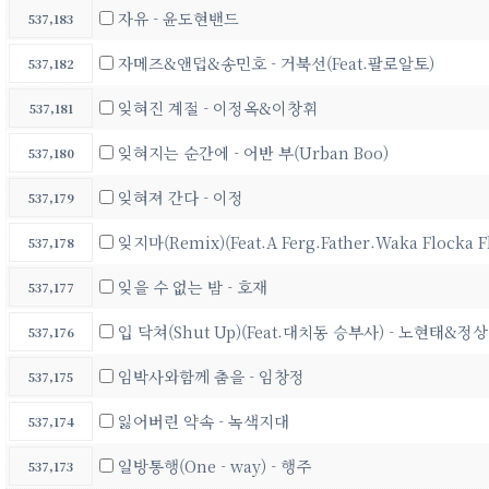
자유 - 윤도현밴드
537,183
자메즈&앤덥&송민호 - 거북선(Feat.팔로알토)
537,182
잊혀진 계절 - 이정옥&이창휘
537,181
잊혀지는 순간에 - 어반 부(Urban Boo)
537,180
잊혀져 간다 - 이정
537,179
잊지마(Remix)(Feat.A Ferg.Father.Waka Flock
537,178
잊을 수 없는 밤 - 호재
537,177
입 닥쳐(Shut Up)(Feat.대치동 승부사) - 노현태&정
537,176
임박사와함께 춤을 - 임창정
537,175
잃어버린 약속 - 녹색지대
537,174
일방통행(One - way) - 행주
537,173