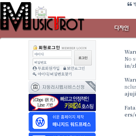
방
War
아이디
No s
비밀번호
in/z
무료회원가입
보안로그인
아이디/비밀번호찾기
War
nclu
ajuj
Fata
ers/