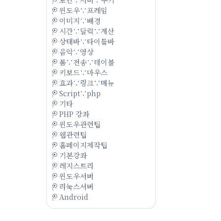
윈도우∵프레임
이미지∵배경
시간∵달력∵계산
상태바∵타이틀바
음악∵영상
폼∵전송∵테이블
키보드∵마우스
효과∵링크∵메뉴
Script∵php
기타
PHP 강좌
윈도우관련팁
웹관련팁
홈페이지제작팁
기본강좌
레지스트리
윈도우서버
리눅스서버
Android