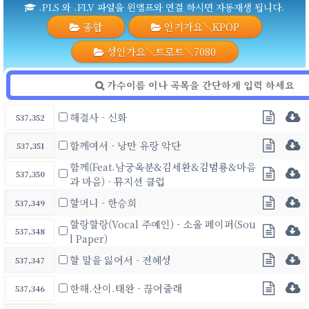
.PLS 와 .FLV 파일을 윈앰프와 연결 하시면 자동재생 됩니다.
종합
인기가요＼KPOP
성인가요＼트로트＼7080
해결사 - 신화
537,352
함께여서 - 낭만 유랑 악단
537,351
함께(Feat.남궁옥분&김세환&김범룡&마음
537,350
과 마음) - 뮤지션 클럽
할머니 - 한승희
537,349
할랑할랑(Vocal 주예인) - 소울 페이퍼(Sou
537,348
l Paper)
할 말을 잃어서 - 전혜성
537,347
한해.산이.태완 - 끊어줄래
537,346