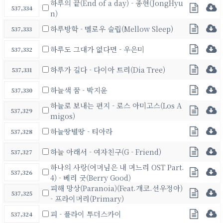
하루의 끝(End of a day) - 종현(JongHyu
537,334
n)
하루방학 - 멜로우 슬립(Mellow Sleep)
537,333
하루도 그대가 없다면 - 우은미
537,332
하루가 길다 - 다이아 트리(Dia Tree)
537,331
하늘색 꿈 - 박지윤
537,330
하늘로 보내는 편지 - 로스 아미고스(Los A
537,329
migos)
하늘땅별땅 - 티아라
537,328
하늘 아래서 - 여자친구(G - Friend)
537,327
하나의 사랑(어머님은 내 며느리 OST Part.
537,326
4) - 베리 굿(Berry Good)
피해 망상(Paranoia)(Feat.개코.선우정아)
537,325
- 프라이머리(Primary)
피 - 플라이 투더스카이
537,324