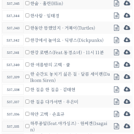
한숨 - 홀린(Hlin)
537,345
한사람 - 임태경
537,344
한동안 뜸했었지 - 거북이(Turtles)
537,343
한강에서 놀아요 - 딕펑스(Dickpunks)
537,342
한강 로맨스(Feat.동경소녀) - 11시 11분
537,341
한 여름밤의 고백 - 쿨
537,340
한 순간도 놓치기 싫은 걸 - 달콤 세이렌(Da
537,339
lkom Siren)
한 걸음 한 걸음 - 김태현
537,338
한 걸음 다가서면 - 우은미
537,337
하얀 고백 - 손효규
537,336
하루종일(feat.아가싱즈) - 원써겐(1sagai
537,335
n)