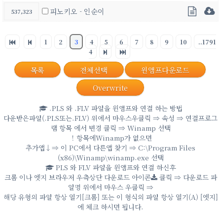
피노키오 - 인순이
537,323
1
2
3
4
5
6
7
8
9
10
..1791
4
목록
전체선택
윈앰프다운로드
Overwrite
.PLS 와 .FLV 파일을 윈앰프와 연결 하는 방법
다운받은파일(.PLS또는.FLV) 위에서 마우스우클릭 ⇒ 속성 ⇒ 연결프로그
램 항목 에서 변경 클릭 ⇒ Winamp 선택
！항목에Winamp가 없으면
추가앱↓⇒ 이 PC에서 다른앱 찾기 ⇒ C:\Program Files
(x86)\Winamp\winamp.exe 선택
PLS 와 FLV 파일을 윈앰프와 연결 하신후
크롬 이나 엣지 브라우저 우측상단 다운로드 아이콘
클릭 ⇒ 다운로드 파
일명 위에서 마우스 우클릭 ⇒
해당 유형의 파일 항상 열기[크롬] 또는 이 형식의 파일 항상 열기(A) [엣지]
에 체크 하시면 됩니다.