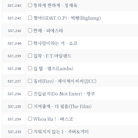
찡하게 짠하게 - 정재욱
537,243
쩔어(GD&T.O.P) - 빅뱅(Bigbang)
537,242
짠해 - 피에스타
537,241
짝사랑이라는 거 - 쇼코
537,240
집착 - F.T.아일랜드
537,239
집 밥 - 램즈(Lambs)
537,238
질러(Fire) - 제이제이씨씨(JJCC)
537,237
진입금지(Do Not Enter) - 행주
537,236
지켜줄게 - 더 필름(The Film)
537,235
Whoa Ha ! - 바스코
537,234
지워지지 않는 1 - 주비&거미
537,233