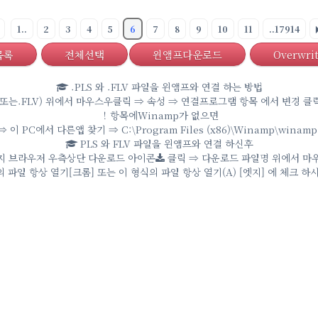
1..
2
3
4
5
6
7
8
9
10
11
..17914
목록
전체선택
윈앰프다운로드
Overwrit
.PLS 와 .FLV 파일을 윈앰프와 연결 하는 방법
또는.FLV) 위에서 마우스우클릭 ⇒ 속성 ⇒ 연결프로그램 항목 에서 변경 클릭
！항목에Winamp가 없으면
이 PC에서 다른앱 찾기 ⇒ C:\Program Files (x86)\Winamp\winamp
PLS 와 FLV 파일을 윈앰프와 연결 하신후
지 브라우저 우측상단 다운로드 아이콘
클릭 ⇒ 다운로드 파일명 위에서 마
 파일 항상 열기[크롬] 또는 이 형식의 파일 항상 열기(A) [엣지] 에 체크 하