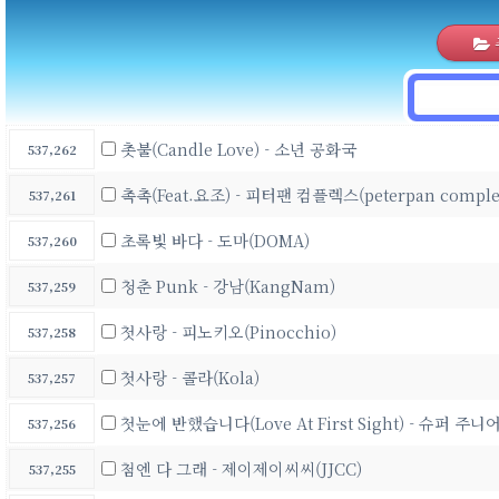
촛불(Candle Love) - 소년 공화국
537,262
촉촉(Feat.요조) - 피터팬 컴플렉스(peterpan comple
537,261
초록빛 바다 - 도마(DOMA)
537,260
청춘 Punk - 강남(KangNam)
537,259
첫사랑 - 피노키오(Pinocchio)
537,258
첫사랑 - 콜라(Kola)
537,257
첫눈에 반했습니다(Love At First Sight) - 슈퍼 주니
537,256
첨엔 다 그래 - 제이제이씨씨(JJCC)
537,255