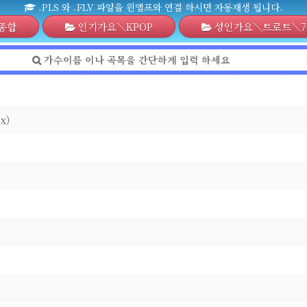
.PLS 와 .FLV 파일을 윈앰프와 연결 하시면 자동재생 됩니다.
종합
인기가요＼KPOP
성인가요＼트로트＼70
x)
어