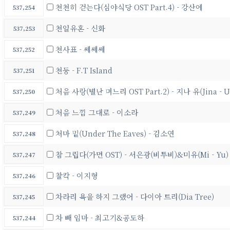
천천히 걷는다(심야식당 OST Part.4) - 강산에
537,254
천일유혼 - 신화
537,253
천사표 - 쎄쎄쎄
537,252
천둥 - F.T IsIand
537,251
처음 사랑(별난 며느리 OST Part.2) - 지나 유(Jina - U
537,250
처음 느낌 그대로 - 이소라
537,249
처마 밑(Under The Eaves) - 김소연
537,248
참 그립다(가면 OST) - 서은광(비투비)&미유(Mi - Yu)
537,247
찰칵 - 이지형
537,246
차라리 욕을 하지 그랬어 - 다이아 트리(Dia Tree)
537,245
차 빼 임마 - 최고기&공도하
537,244