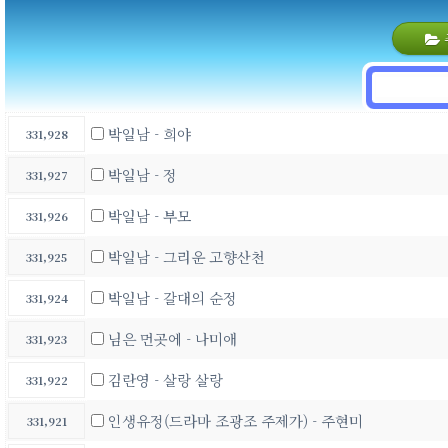
박일남 - 희야
331,928
박일남 - 정
331,927
박일남 - 부모
331,926
박일남 - 그리운 고향산천
331,925
박일남 - 갈대의 순정
331,924
님은 먼곳에 - 나미애
331,923
김란영 - 살랑 살랑
331,922
인생유정(드라마 조광조 주제가) - 주현미
331,921