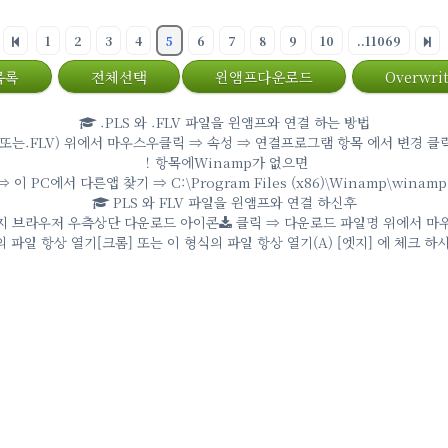
1
2
3
4
5
6
7
8
9
10
..11069
목록
전체선택
윈앰프다운로드
Overwrit
.PLS 와 .FLV 파일을 윈앰프와 연결 하는 방법
또는.FLV) 위에서 마우스우클릭 ⇒ 속성 ⇒ 연결프로그램 항목 에서 변경 클릭
！항목에Winamp가 없으면
이 PC에서 다른앱 찾기 ⇒ C:\Program Files (x86)\Winamp\winamp
PLS 와 FLV 파일을 윈앰프와 연결 하신후
지 브라우저 우측상단 다운로드 아이콘
클릭 ⇒ 다운로드 파일명 위에서 마
 파일 항상 열기[크롬] 또는 이 형식의 파일 항상 열기(A) [엣지] 에 체크 하