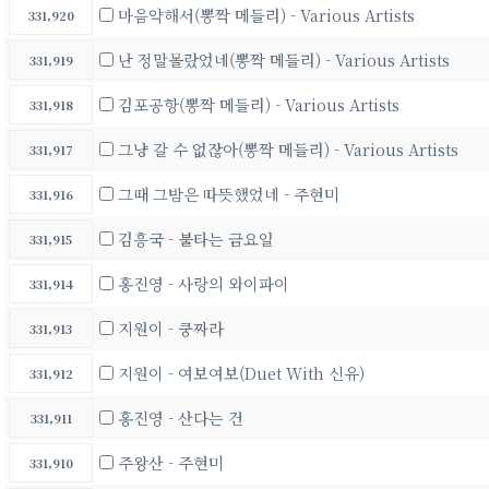
마음약해서(뽕짝 메들리) - Various Artists
331,920
난 정말몰랐었네(뽕짝 메들리) - Various Artists
331,919
김포공항(뽕짝 메들리) - Various Artists
331,918
그냥 갈 수 없잖아(뽕짝 메들리) - Various Artists
331,917
그때 그밤은 따뜻했었네 - 주현미
331,916
김흥국 - 불타는 금요일
331,915
홍진영 - 사랑의 와이파이
331,914
지원이 - 쿵짜라
331,913
지원이 - 여보여보(Duet With 신유)
331,912
홍진영 - 산다는 건
331,911
주왕산 - 주현미
331,910