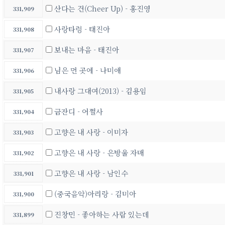
산다는 건(Cheer Up) - 홍진영
331,909
사랑타령 - 태진아
331,908
보내는 마음 - 태진아
331,907
님은 먼 곳에 - 나미애
331,906
내사랑 그대여(2013) - 김용임
331,905
금잔디 - 어쩔사
331,904
고향은 내 사랑 - 이미자
331,903
고향은 내 사랑 - 은방울 자매
331,902
고향은 내 사랑 - 남인수
331,901
(중국음악)아리랑 - 김미아
331,900
진창민 - 좋아하는 사람 있는데
331,899